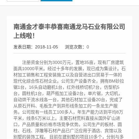
南通金才泰丰恭喜南通龙马石业有限公司
上线啦！
发表日期：2018-11-05
浏览次数：
0
注册资金分别为3000万元，置地35亩，现有厂房建筑
面具10000平米。经过十多年的发展，现已成为集设计。石
材加工销售和工程安装施工以及自营进出口贸易于一体的
现代化综合性石材企业。公司生产设备齐全，拥有BM砂拉
锯1台，16头自动磨机1台，红外线桥切机7台，仿型机5
台，圆柱机1台，葫芦瓶加工设备2台，单片锯，大切机，
自动烘干流水线各一台，其他石材加工设备20台，完成了
从原石开料、毛板生产到异形线条加工的一条龙生产服
务。公司现有一线员工100多人，年生产能力达到平均8万
平米，线条5万米以上。主要石材荒料直接从国外矿山进
口，产品质量和价格市场竞争优势。公司生产的板材、圆
柱、石线、浮雕等石材产品已广泛应用于酒店、宾馆以及
别墅的装饰工程。 目前在建别墅的项目10多个，分别与多