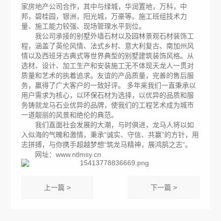
家房地产公司合作，其中与绿城，华润置地，万科，中
邦，碧桂园，银洲，阳光城，万豪等。施工班组技术力
量、施工能力较强、现场管理水平到位。
我公司承接的别墅外墙石材以及园林景观石材装饰工
程，涵盖了英伦风情、法式乡村、意大利复古、南加州风
情以及西班牙古典式等世界典型的别墅建筑装饰风格。从
选材、设计、加工生产和安装施工无不体现天龙人一贯对
质量和艺术的执着追求。友谊的产品质量，完善的售后服
务，赢得了广大客户的一致好评。 多年来我们一直秉承以
用户需求为核心，以环保石材为选择，以优异的品质和服
务铸就龙马石业优异的品牌，使我们的工程艺术成为城市
一道靓丽的风景和绝伦的典范。
我们直面社会发展的大潮，与时俱进，龙马人将以如
入似海的气魄和激情，秉承“诚实、守信、共赢”的方针，用
志拼搏，与你携手超越梦想“筑龙马精神，展鸿鹄之志”。
网址：
www.ntlmsy.cn
上一篇 >
下一篇 >