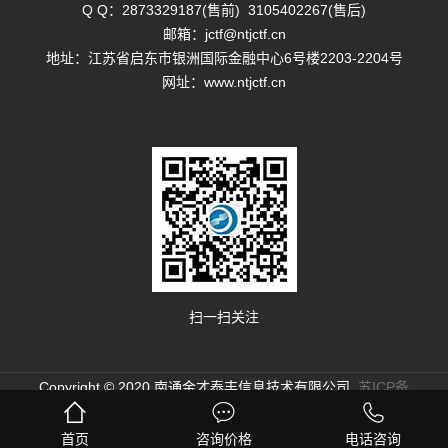
Q Q：
2873329187(售前)
3105402267(售后)
邮箱：
jctf@ntjctf.cn
地址：江苏省启东市银洲国际金融中心6号楼2203-2204号
网址：
www.ntjctf.cn
扫一扫关注
Copyright © 2020 南通金才泰丰信息技术有限公司
苏ICP备
13028904号-1
苏公网安备32068102810141号
苏公网
首页
咨询价格
电话咨询
安备32068102810179号