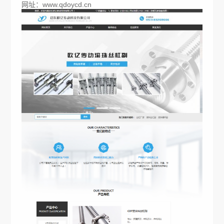
网址：
www.qdoycd.cn