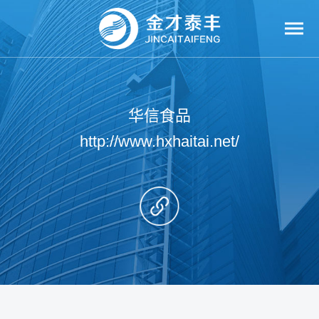
华信食品
http://www.hxhaitai.net/