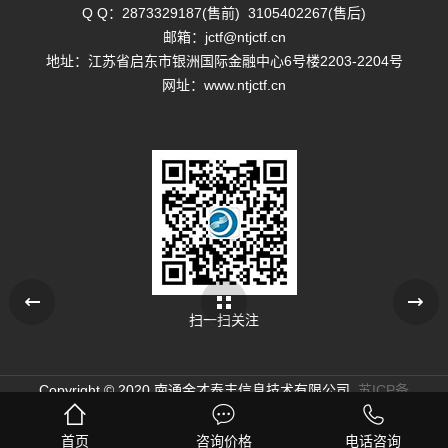
Q Q：
2873329187(售前)
3105402267(售后)
邮箱：
jctf@ntjctf.cn
地址：江苏省启东市银洲国际金融中心6号楼2203-2204号
网址：
www.ntjctf.cn
上一篇
品牌网站
下一篇
扫一扫关注
Copyright © 2020 南通金才泰丰信息技术有限公司
苏ICP备
13028904号-1
苏公网安备32068102810141号
苏公网
首页
咨询价格
电话咨询
安备32068102810179号